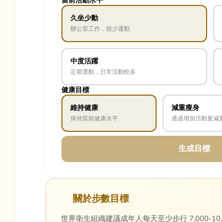
當前活動水平
久坐少動
辦公室工作，很少運動
中度活躍
定期運動，日常活動較多
健康目標
維持健康
減重瘦身
保持當前健康水平
通過增加活動量減
生成目標
關於步數目標
世界衛生組織建議成年人每天至少步行 7,000-1