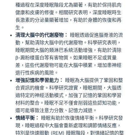
種過程在深度睡眠階段尤為顯著，有助於保持肌肉
健康和皮膚的修復。相關研究表明，深度睡眠時生
長激素的分泌量顯著增加，有助於身體的恢復和再
生。
清理大腦中的代謝廢物：
睡眠透過促進腦脊液的流
動，幫助清除大腦中的代謝廢物。科學研究表明，
睡眠期間大腦的類淋巴系統活動增強，有助於清除
β-澱粉樣蛋白等有害物質。如果睡眠不足或質量
差，這些代謝廢物可能在大腦中積累，增加患神經
退行性疾病的風險。
增強記憶和學習能力：
睡眠為大腦提供了鞏固和整
合資訊的機會。科學研究證實，睡眠期間，大腦透
過特定的神經活動模式，加強了記憶的鞏固和學習
材料的整合。睡眠不足不僅會削弱這些認知功能，
還可能導致注意力分散、記憶力減退。
情緒平衡：
睡眠有助於恢復情緒平衡。科學研究發
現，睡眠過程中大腦會重新處理和調節情緒反應，
特別是快速眼動 (REM) 睡眠階段，對情緒記憶的整