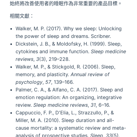
始終將改善使用者的睡眠作為非常重要的產品目標。
相關文獻：
Walker, M. P. (2017). Why we sleep: Unlocking
the power of sleep and dreams. Scribner.
Dickstein, J. B., & Moldofsky, H. (1999). Sleep,
cytokines and immune function.
Sleep medicine
reviews
,
3
(3), 219–228.
Walker, M. P., & Stickgold, R. (2006). Sleep,
memory, and plasticity.
Annual review of
psychology
,
57
, 139–166.
Palmer, C. A., & Alfano, C. A. (2017). Sleep and
emotion regulation: An organizing, integrative
review.
Sleep medicine reviews
,
31
, 6–16.
Cappuccio, F. P., D'Elia, L., Strazzullo, P., &
Miller, M. A. (2010). Sleep duration and all-
cause mortality: a systematic review and meta-
analysis of prospective studies.
Sleep
,
33
(5),